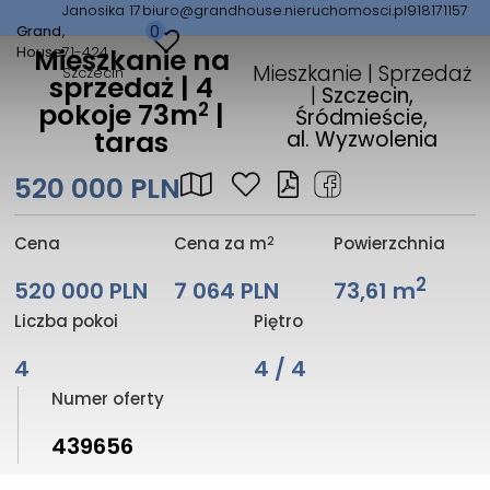
Janosika 17
biuro@grandhouse.nieruchomosci.pl
918171157
0
Grand
House
71-424
Mieszkanie na
Mieszkanie | Sprzedaż
Szczecin
sprzedaż | 4
|
Szczecin,
2
pokoje 73m
|
Śródmieście,
taras
al. Wyzwolenia
520 000 PLN
2
Cena
Cena za m
Powierzchnia
2
520 000 PLN
7 064 PLN
73,61 m
Liczba pokoi
Piętro
4
4 / 4
Numer oferty
439656