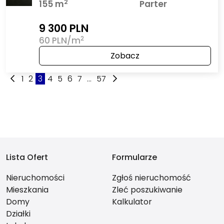
2
155 m
Parter
9 300 PLN
2
60 PLN/m
Zobacz
1
2
3
4
5
6
7
...
57
Lista Ofert
Formularze
Nieruchomości
Zgłoś nieruchomość
Mieszkania
Zleć poszukiwanie
Domy
Kalkulator
Działki