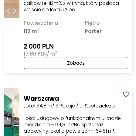
całkowitej 112m2, z witryną, który posiada
wejście do lokalu z po…
Powierzchnia
Piętro
2
112 m
Parter
2 000 PLN
2
17,86 PLN/m
Zobacz
Warszawa
Lokal 64,81m/ 3 Pokoje / ul Spółdzielcza
Lokal usługowy o funkcjonalnym układzie
mieszkania – 64,81 m²Na sprzedaż
atrakcyjny lokal o powierzchni 64,81 m²,